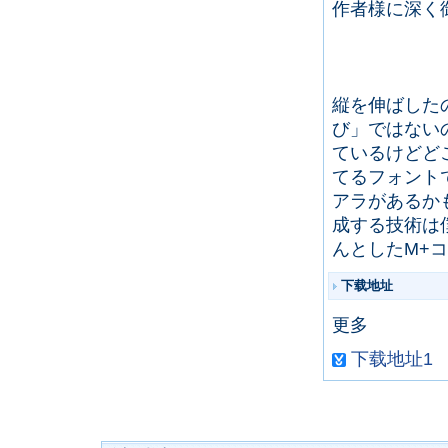
作者様に深く
縦を伸ばした
び」ではない
ているけどど
てるフォント
アラがあるか
成する技術は
んとしたM+
下载地址
更多
下载地址1