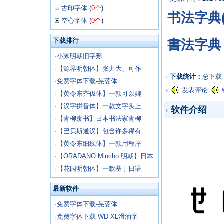
古印字体
(
0个
)
书法字典
空心字体
(
0个
)
下载排行
書法字典
·
小冢明朝旧字形
·
【源界明朝体】张力大、可作
下载统计：
总下载
·
免费字体下载-芫荽体
发表评论
·
【黄令东齐伋体】一款可以媲
·
【汉字拼音体】一款文字头上
软件介绍
·
【青柳隶书】日本书法家青柳
·
【巴贝斯通汉】包含许多稀有
·
【黄令东细线体】一款用程序
·
【ORADANO Mincho 明朝】日本
·
【花园明朝体】一款基于日语
最新软件
·
免费字体下载-芫荽体
·
免费字体下载-WD-XL滑油字