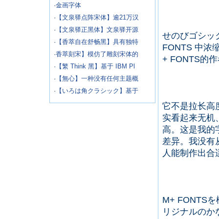
·
金画字体
·
【文泉驿点阵宋体】逾21万汉
·
【文泉驿正黑体】文泉驿开源
せのびゴシック
·
【香萃自在舒畅黑】具有独特
FONTS 中
·
香萃刻宋】模仿了雕刻宋体的
+ FONTS
·
【繁 Think 黑】基于 IBM Pl
·
【無心】一种没有任何主题概
·
【いろは角クラシック】基于
它不是拉长高
实看起来无机
高。这是我的
差异。我没有从
人能制作出合适的 
M+ FONT
リジナルのかな