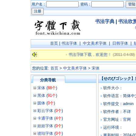
用户名：
密码：
书法字典
|
书法欣
首页
|
书法字体
|
中文美术字体
|
日韩字体
|
·
书法字体下载，欢迎您！
(2011-04-09)
您的位置:
首页
>
中文美术字体
>
宋体
【せのびゴシック】简
分类导航
宋体
(
88个
)
软件大小：
黑体
(
91个
)
软件语言：简体中
圆体
(
0个
)
软件提交：admin
彩云字体
(
0个
)
软件作者：不详
卡通字体
(
4个
)
官方网址：
官网
娃娃字体
(
0个
)
运行环境：
琥珀字体
(
0个
)
更新时间：2024-03-2